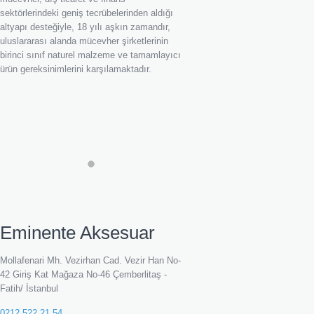
sektörlerindeki geniş tecrübelerinden aldığı
altyapı desteğiyle, 18 yılı aşkın zamandır,
uluslararası alanda mücevher şirketlerinin
birinci sınıf naturel malzeme ve tamamlayıcı
ürün gereksinimlerini karşılamaktadır.
Eminente Aksesuar
Mollafenari Mh. Vezirhan Cad. Vezir Han No-
42 Giriş Kat Mağaza No-46 Çemberlitaş -
Fatih/ İstanbul
0212 522 21 54